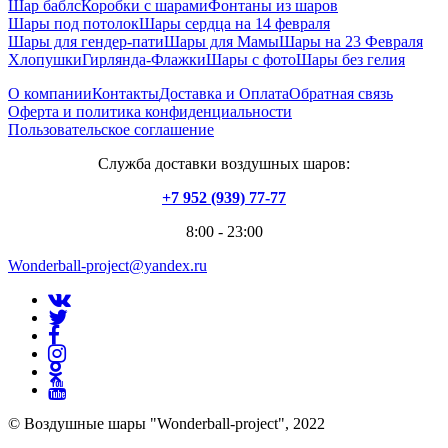
Шар баблс
Коробки с шарами
Фонтаны из шаров
Шары под потолок
Шары сердца на 14 февраля
Шары для гендер-пати
Шары для Мамы
Шары на 23 Февраля
Хлопушки
Гирлянда-Флажки
Шары с фото
Шары без гелия
О компании
Контакты
Доставка и Оплата
Обратная связь
Оферта и политика конфиденциальности
Пользовательское соглашение
Служба доставки воздушных шаров:
+7 952 (939) 77-77
8:00 - 23:00
Wonderball-project@yandex.ru
© Воздушные шары "Wonderball-project", 2022