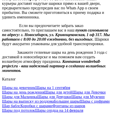
курьеры доставят надутые шарики прямо к вашей двери,
предварительно предупредив вас по Whats App о своем
прибытии. Вы сможете приготовиться к приему подарка и
удивить именинника.
Если вы предпочитаете забрать заказ
самостоятельно, то приглашаем вас в наш
пункт самовывоза
по адресу: г. Новосибирск, ул. Кривощековская, 1 оф 317. Мы
работаем с 8:00 до 20:00 ежедневно, без выходных
. Шарики
будут аккуратно упакованы для удобной транспортировки.
Закажите гелиевые шары на день рождения 3 года с
доставкой в новосибирске и мы поможем вам создать
волшебную атмосферу праздника.
Компания wonderball-
project.ru - ваш надежный партнер в создании волшебных
моментов.
Каталог
Шары на девичник
Шары на 1 сентября
Шары на день рождения
Шары для детей
Шары для Девочки
Шары для Мальчика
Шары для Девушки
Шары для Мужчин
Шары на выписку из роддома
Большие шары
Шары с цифрами
Шар баблс
Коробки с шарами
Фонтаны из шаров
Шары под потолок
Шары сердца на 14 февраля