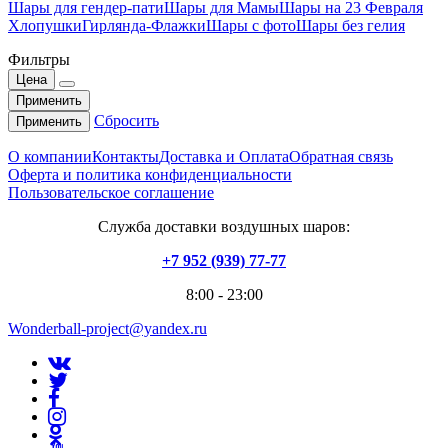
Шары для гендер-пати
Шары для Мамы
Шары на 23 Февраля
Хлопушки
Гирлянда-Флажки
Шары с фото
Шары без гелия
Фильтры
Цена
Применить
Сбросить
Применить
О компании
Контакты
Доставка и Оплата
Обратная связь
Оферта и политика конфиденциальности
Пользовательское соглашение
Служба доставки воздушных шаров:
+7 952 (939) 77-77
8:00 - 23:00
Wonderball-project@yandex.ru