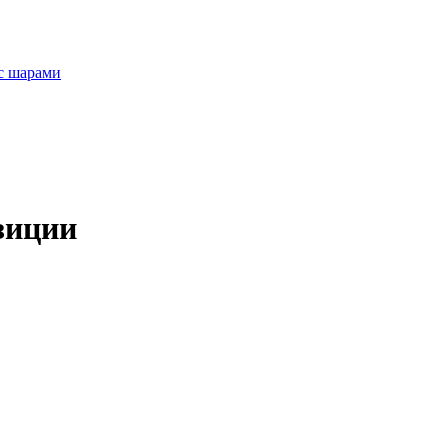
с шарами
зиции