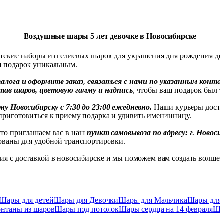
Воздушные шары 5 лет девочке в Новосибирске
ие наборы из гелиевых шаров для украшения дня рождения дев
ш подарок уникальным.
алога и оформите заказ, связаться с нами по указанным кон
ав шаров, цветовую гамму и надпись
, чтобы ваш подарок был 
му Новосибирску с 7:30 до 23:00 ежедневно.
Наши курьеры доста
приготовиться к приему подарка и удивить именинницу.
о приглашаем вас в наш
пункт самовывоза по адресу: г. Новос
ованы для удобной транспортировки.
 доставкой в новосибирске и мы поможем вам создать волше
Шары для детей
Шары для Девочки
Шары для Мальчика
Шары дл
нтаны из шаров
Шары под потолок
Шары сердца на 14 февраля
Ш