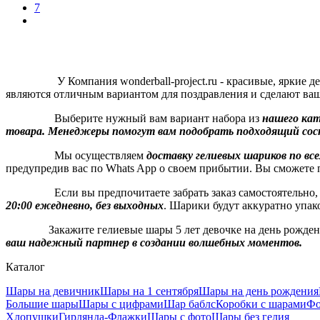
7
У Компания wonderball-project.ru - красивые, яркие детск
являются отличным вариантом для поздравления и сделают ва
Выберите нужный вам вариант набора из
нашего кат
товара.
Менеджеры помогут вам подобрать подходящий сост
Мы осуществляем
доставку гелиевых шариков по все
предупредив вас по Whats App о своем прибытии. Вы сможете 
Если вы предпочитаете забрать заказ самостоятельно, т
20:00 ежедневно, без выходных
. Шарики будут аккуратно упак
Закажите гелиевые шары 5 лет девочке на день рождения с
ваш надежный партнер в создании волшебных моментов.
Каталог
Шары на девичник
Шары на 1 сентября
Шары на день рождения
Большие шары
Шары с цифрами
Шар баблс
Коробки с шарами
Фо
Хлопушки
Гирлянда-Флажки
Шары с фото
Шары без гелия