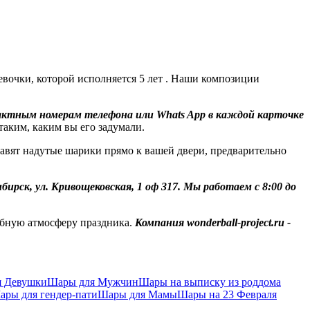
очки, которой исполняется 5 лет . Наши композиции
тактным номерам телефона или Whats App в каждой карточке
таким, каким вы его задумали.
вят надутые шарики прямо к вашей двери, предварительно
ибирск, ул. Кривощековская, 1 оф 317. Мы работаем с 8:00 до
бную атмосферу праздника.
Компания wonderball-project.ru -
я Девушки
Шары для Мужчин
Шары на выписку из роддома
ары для гендер-пати
Шары для Мамы
Шары на 23 Февраля