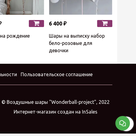
₽
6 400 ₽
7 960 ₽
на рождение
Шары на выписку набор
Шары на
и
бело-розовые для
розовое
девочки
льности
Пользовательское соглашение
© Воздушные шары "Wonderball-project", 2022
Интернет-магазин создан на InSales