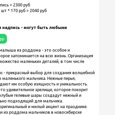
пись = 2300 руб
шт * 170 руб = 2040 руб
и надпись - могут быть любыми
app
 малыша из роддома
- это особое и
торое запоминается на всю жизнь. Организация
множество маленьких деталей, в том числе
ю - прекрасный выбор для создания волшебной
 маленького мальчика. Нежные перья,
идают им особую изящность и уникальность.
это удивительное зрелище, которое покорит
голубые гелевые шары создадут нежный и
льно подходящий для мальчика.
оригинальный и милый акцент на празднике.
и из роддома мальчиков в новосибирске