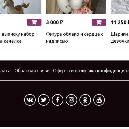
3 000 ₽
11 250 
 выписку набор
Фигура облако и сердца с
Шарики 
а-качалка
надписью
девочк
плата
Обратная связь
Оферта и политика конфиденциа