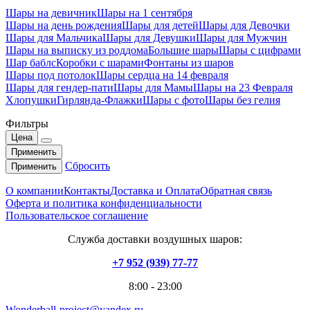
Шары на девичник
Шары на 1 сентября
Шары на день рождения
Шары для детей
Шары для Девочки
Шары для Мальчика
Шары для Девушки
Шары для Мужчин
Шары на выписку из роддома
Большие шары
Шары с цифрами
Шар баблс
Коробки с шарами
Фонтаны из шаров
Шары под потолок
Шары сердца на 14 февраля
Шары для гендер-пати
Шары для Мамы
Шары на 23 Февраля
Хлопушки
Гирлянда-Флажки
Шары с фото
Шары без гелия
Фильтры
Цена
Применить
Сбросить
Применить
О компании
Контакты
Доставка и Оплата
Обратная связь
Оферта и политика конфиденциальности
Пользовательское соглашение
Служба доставки воздушных шаров:
+7 952 (939) 77-77
8:00 - 23:00
Wonderball-project@yandex.ru