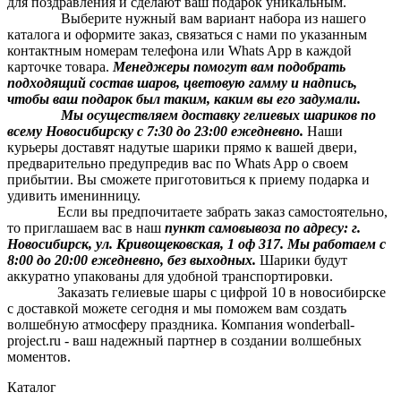
для поздравления и сделают ваш подарок уникальным.
Выберите нужный вам вариант набора из нашего
каталога и оформите заказ, связаться с нами по указанным
контактным номерам телефона или Whats App в каждой
карточке товара.
Менеджеры помогут вам подобрать
подходящий состав шаров, цветовую гамму и надпись,
чтобы ваш подарок был таким, каким вы его задумали.
Мы осуществляем доставку гелиевых шариков по
всему Новосибирску с 7:30 до 23:00 ежедневно.
Наши
курьеры доставят надутые шарики прямо к вашей двери,
предварительно предупредив вас по Whats App о своем
прибытии. Вы сможете приготовиться к приему подарка и
удивить именинницу.
Если вы предпочитаете забрать заказ самостоятельно,
то приглашаем вас в наш
п
ункт самовывоза по адресу: г.
Новосибирск, ул. Кривощековская, 1 оф 317. Мы работаем с
8:00 до 20:00 ежедневно, без выходных.
Шарики будут
аккуратно упакованы для удобной транспортировки.
Заказать гелиевые шары с цифрой 10 в новосибирске
с доставкой можете сегодня и мы поможем вам создать
волшебную атмосферу праздника. Компания wonderball-
project.ru - ваш надежный партнер в создании волшебных
моментов.
Каталог