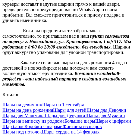
курьеры доставят надутые шарики прямо к вашей двери,
предварительно предупредив вас по Whats App о своем
прибытии. Вы сможете приготовиться к приему подарка и
удивить именинника.
Если вы предпочитаете забрать заказ
самостоятельно, то приглашаем вас в наш
пункт самовывоза
по адресу: г. Новосибирск, ул. Кривощековская, 1 оф 317. Мы
работаем с 8:00 до 20:00 ежедневно, без выходных
. Шарики
будут аккуратно упакованы для удобной транспортировки.
Закажите гелиевые шары на день рождения 4 года с
доставкой в новосибирске и мы поможем вам создать
волшебную атмосферу праздника.
Компания wonderball-
project.ru - ваш надежный партнер в создании волшебных
моментов.
Каталог
Шары на девичник
Шары на 1 сентября
Шары на день рождения
Шары для детей
Шары для Девочки
Шары для Мальчика
Шары для Девушки
Шары для Мужчин
Шары на выписку из роддома
Большие шары
Шары с цифрами
Шар баблс
Коробки с шарами
Фонтаны из шаров
Шары под потолок
Шары сердца на 14 февраля