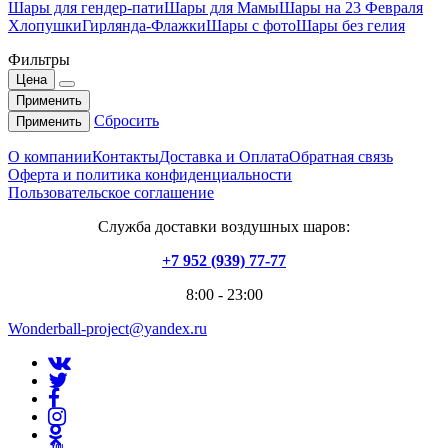
Шары для гендер-пати
Шары для Мамы
Шары на 23 Февраля
Хлопушки
Гирлянда-Флажки
Шары с фото
Шары без гелия
Фильтры
Цена
Применить
Сбросить
Применить
О компании
Контакты
Доставка и Оплата
Обратная связь
Оферта и политика конфиденциальности
Пользовательское соглашение
Служба доставки воздушных шаров:
+7 952 (939) 77-77
8:00 - 23:00
Wonderball-project@yandex.ru