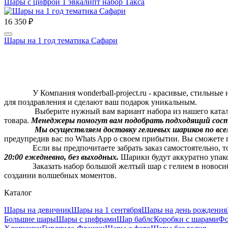
Шары с цифрой 1 эвкалипт набор Такса
16 350 ₽
Шары на 1 год тематика Сафари
У Компания wonderball-project.ru - красивые, стильные н
для поздравления и сделают ваш подарок уникальным.
Выберите нужный вам вариант набора из нашего каталога и 
товара.
Менеджеры помогут вам подобрать подходящий состав
Мы осуществляем доставку гелиевых шариков по всем
предупредив вас по Whats App о своем прибытии. Вы сможете 
Если вы предпочитаете забрать заказ самостоятельно, то
20:00 ежедневно, без выходных.
Шарики будут аккуратно упак
Заказать набор большой желтый шар с гелием в новосибирск
создании волшебных моментов.
Каталог
Шары на девичник
Шары на 1 сентября
Шары на день рождения
Большие шары
Шары с цифрами
Шар баблс
Коробки с шарами
Фо