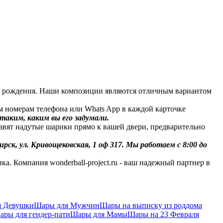
 рождения. Наши композиции являются отличным вариантом
номерам телефона или Whats App в каждой карточке
аким, каким вы его задумали.
вят надутые шарики прямо к вашей двери, предварительно
ирск, ул. Кривощековская, 1 оф 317. Мы работаем с 8:00 до
Компания wonderball-project.ru - ваш надежный партнер в
я Девушки
Шары для Мужчин
Шары на выписку из роддома
ары для гендер-пати
Шары для Мамы
Шары на 23 Февраля