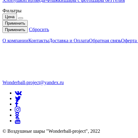
Хлопушки
Гирлянда-Флажки
Шары с фото
Шары без гелия
Фильтры
Цена
Применить
Сбросить
Применить
О компании
Контакты
Доставка и Оплата
Обратная связь
Оферта
Wonderball-project@yandex.ru
© Воздушные шары "Wonderball-project", 2022