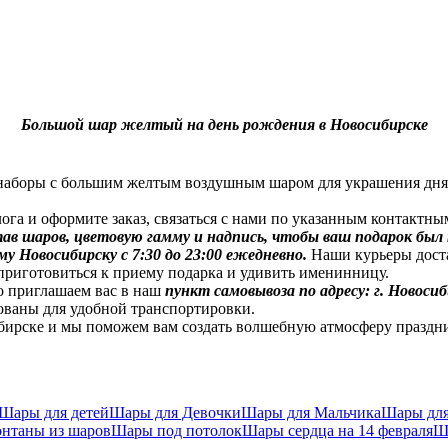
Большой шар желтый на день рождения в Новосибирске
аборы с большим желтым воздушным шаром для украшения дня
оформите заказ, связаться с нами по указанным контактным 
 шаров, цветовую гамму и надпись, чтобы ваш подарок был т
у Новосибирску с 7:30 до 23:00 ежедневно.
Наши курьеры доста
приготовиться к приему подарка и удивить именинницу.
 приглашаем вас в наш
п
ункт самовывоза по адресу: г. Новосиб
ованы для удобной транспортировки.
е и мы поможем вам создать волшебную атмосферу праздника. 
Шары для детей
Шары для Девочки
Шары для Мальчика
Шары дл
нтаны из шаров
Шары под потолок
Шары сердца на 14 февраля
Ш