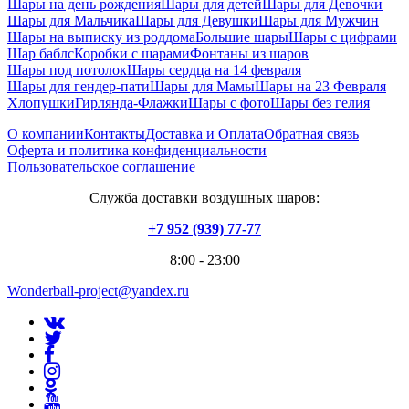
Шары на день рождения
Шары для детей
Шары для Девочки
Шары для Мальчика
Шары для Девушки
Шары для Мужчин
Шары на выписку из роддома
Большие шары
Шары с цифрами
Шар баблс
Коробки с шарами
Фонтаны из шаров
Шары под потолок
Шары сердца на 14 февраля
Шары для гендер-пати
Шары для Мамы
Шары на 23 Февраля
Хлопушки
Гирлянда-Флажки
Шары с фото
Шары без гелия
О компании
Контакты
Доставка и Оплата
Обратная связь
Оферта и политика конфиденциальности
Пользовательское соглашение
Служба доставки воздушных шаров:
+7 952 (939) 77-77
8:00 - 23:00
Wonderball-project@yandex.ru