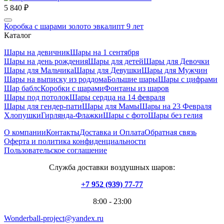
5 840 ₽
Коробка с шарами золото эвкалипт 9 лет
Каталог
Шары на девичник
Шары на 1 сентября
Шары на день рождения
Шары для детей
Шары для Девочки
Шары для Мальчика
Шары для Девушки
Шары для Мужчин
Шары на выписку из роддома
Большие шары
Шары с цифрами
Шар баблс
Коробки с шарами
Фонтаны из шаров
Шары под потолок
Шары сердца на 14 февраля
Шары для гендер-пати
Шары для Мамы
Шары на 23 Февраля
Хлопушки
Гирлянда-Флажки
Шары с фото
Шары без гелия
О компании
Контакты
Доставка и Оплата
Обратная связь
Оферта и политика конфиденциальности
Пользовательское соглашение
Служба доставки воздушных шаров:
+7 952 (939) 77-77
8:00 - 23:00
Wonderball-project@yandex.ru