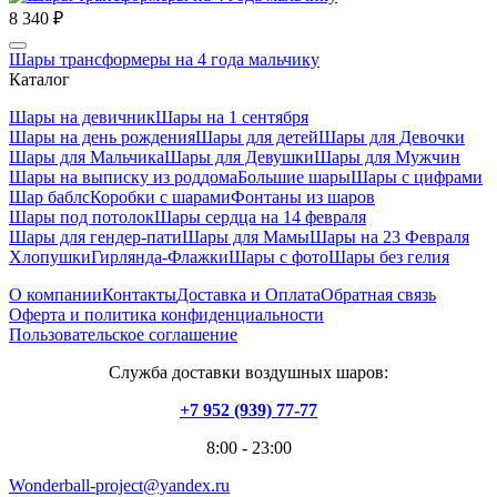
8 340 ₽
Шары трансформеры на 4 года мальчику
Каталог
Шары на девичник
Шары на 1 сентября
Шары на день рождения
Шары для детей
Шары для Девочки
Шары для Мальчика
Шары для Девушки
Шары для Мужчин
Шары на выписку из роддома
Большие шары
Шары с цифрами
Шар баблс
Коробки с шарами
Фонтаны из шаров
Шары под потолок
Шары сердца на 14 февраля
Шары для гендер-пати
Шары для Мамы
Шары на 23 Февраля
Хлопушки
Гирлянда-Флажки
Шары с фото
Шары без гелия
О компании
Контакты
Доставка и Оплата
Обратная связь
Оферта и политика конфиденциальности
Пользовательское соглашение
Служба доставки воздушных шаров:
+7 952 (939) 77-77
8:00 - 23:00
Wonderball-project@yandex.ru