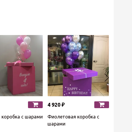
4 920 ₽
11 615 
 коробка с шарами
Фиолетовая коробка с
Коробка
шарами
на 8 лет