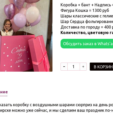
Коробка + бант + Надпись 
Фигура Кошка = 1300 руб
Шары классические с гелие
Шар Сердца фольгированные
Доставка по городу = 400 
Количество, цветовую г
Обсудить заказ в Whats'
В КОРЗИН
ание
ь коробку с воздушными шарами сюрприз на день рожд
ирске можно уже сейчас, и мы сделаем ваш праздник по