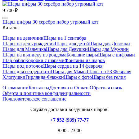
9 700 ₽
Шары цифры 30 серебро набор угрюмый кот
Каталог
Шары на девичник
Шары на 1 сентября
Шары на день рождения
Шары для детей
Шары для Девочки
Шары для Мальчика
Шары для Девушки
Шары для Мужчин
Шары на выписку из роддома
Большие шары
Шары с цифрами
Шар баблс
Коробки с шарами
Фонтаны из шаров
Шары под потолок
Шары сердца на 14 февраля
Шары для гендер-пати
Шары для Мамы
Шары на 23 Февраля
Хлопушки
Гирлянда-Флажки
Шары с фото
Шары без гелия
О компании
Контакты
Доставка и Оплата
Обратная связь
Оферта и политика конфиденциальности
Пользовательское соглашение
Служба доставки воздушных шаров:
+7 952 (939) 77-77
8:00 - 23:00