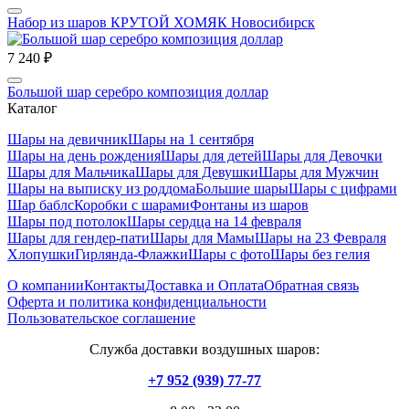
Набор из шаров КРУТОЙ ХОМЯК Новосибирск
7 240 ₽
Большой шар серебро композиция доллар
Каталог
Шары на девичник
Шары на 1 сентября
Шары на день рождения
Шары для детей
Шары для Девочки
Шары для Мальчика
Шары для Девушки
Шары для Мужчин
Шары на выписку из роддома
Большие шары
Шары с цифрами
Шар баблс
Коробки с шарами
Фонтаны из шаров
Шары под потолок
Шары сердца на 14 февраля
Шары для гендер-пати
Шары для Мамы
Шары на 23 Февраля
Хлопушки
Гирлянда-Флажки
Шары с фото
Шары без гелия
О компании
Контакты
Доставка и Оплата
Обратная связь
Оферта и политика конфиденциальности
Пользовательское соглашение
Служба доставки воздушных шаров:
+7 952 (939) 77-77