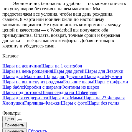
Экономично, безопасно и удобно — так можно описать
покупку шаров без гелия в нашем магазине. Мы
предоставляем все условия, чтобы ваш день рождения,
свадьба, 8 марта или юбилей были по-настоящему
запоминающимися. Не нужно искать компромиссы между
ценой и качеством — с Wonderball вы получаете оба
преимущества. Оплата, возврат, точные сроки и бережная
доставка — всё для вашего комфорта. Добавьте товар в
корзину и убедитесь сами.
Каталог
Шары на девичник
Шары на 1 сентября
Шары на день рождения
Шары для детей
Шары для Девочки
Шары для Мальчика
Шары для Девушки
Шары для Мужчин
Шары на выписку из роддома
Большие шары
Шары с цифрами
Шар баблс
Коробки с шарами
Фонтаны из шаров
Шары под потолок
Шары сердца на 14 февраля
Шары для гендер-пати
Шары для Мамы
Шары на 23 Февраля
Хлопушки
Гирлянда-Флажки
Шары с фото
Шары без гелия
Фильтры
Цена
Применить
Сбросить
Применить