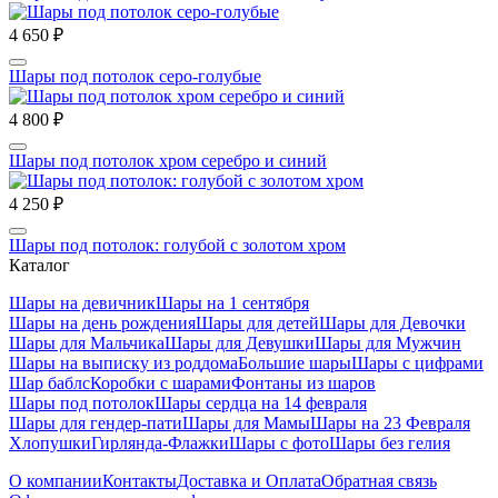
4 650 ₽
Шары под потолок серо-голубые
4 800 ₽
Шары под потолок хром серебро и синий
4 250 ₽
Шары под потолок: голубой с золотом хром
Каталог
Шары на девичник
Шары на 1 сентября
Шары на день рождения
Шары для детей
Шары для Девочки
Шары для Мальчика
Шары для Девушки
Шары для Мужчин
Шары на выписку из роддома
Большие шары
Шары с цифрами
Шар баблс
Коробки с шарами
Фонтаны из шаров
Шары под потолок
Шары сердца на 14 февраля
Шары для гендер-пати
Шары для Мамы
Шары на 23 Февраля
Хлопушки
Гирлянда-Флажки
Шары с фото
Шары без гелия
О компании
Контакты
Доставка и Оплата
Обратная связь