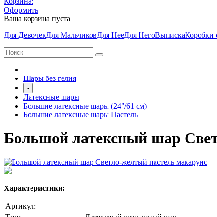
Корзина:
Оформить
Ваша корзина пуста
Для Девочек
Для Мальчиков
Для Нее
Для Него
Выписка
Коробки 
Шары без гелия
-
Латексные шары
Большие латексные шары (24"/61 см)
Большие латексные шары Пастель
Большой латексный шар Свет
Характеристики:
Артикул:
Тип:
Латексный воздушный шар