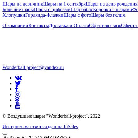
Шары на девичник
Шары на 1 сентября
Шары на день рождения
Большие шары
Шары с цифрами
Шар баблс
Коробки с шарами
Фо
Хлопушки
Гирлянда-Флажки
Шары с фото
Шары без гелия
О компании
Контакты
Доставка и Оплата
Обратная связь
Оферта
Wonderball-project@yandex.ru
© Воздушные шары "Wonderball-project", 2022
Интернет-магазин создан на InSales
gtag('config', 'G-7GQMZDR3E7');