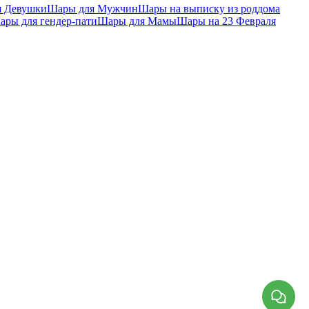
я Девушки
Шары для Мужчин
Шары на выписку из роддома
ары для гендер-пати
Шары для Мамы
Шары на 23 Февраля