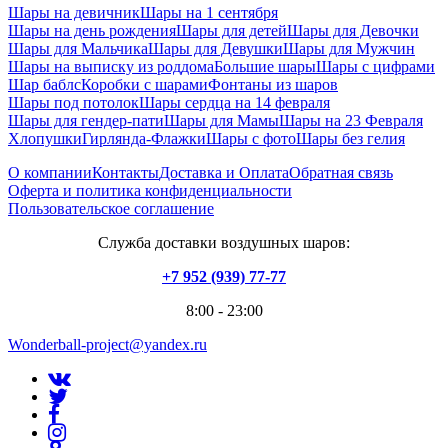
Шары на девичник
Шары на 1 сентября
Шары на день рождения
Шары для детей
Шары для Девочки
Шары для Мальчика
Шары для Девушки
Шары для Мужчин
Шары на выписку из роддома
Большие шары
Шары с цифрами
Шар баблс
Коробки с шарами
Фонтаны из шаров
Шары под потолок
Шары сердца на 14 февраля
Шары для гендер-пати
Шары для Мамы
Шары на 23 Февраля
Хлопушки
Гирлянда-Флажки
Шары с фото
Шары без гелия
О компании
Контакты
Доставка и Оплата
Обратная связь
Оферта и политика конфиденциальности
Пользовательское соглашение
Служба доставки воздушных шаров:
+7 952 (939) 77-77
8:00 - 23:00
Wonderball-project@yandex.ru