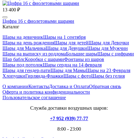
13 400 ₽
Цифра 16 с фиолетовыми шарами
Каталог
Шары на девичник
Шары на 1 сентября
Шары на день рождения
Шары для детей
Шары для Девочки
Шары для Мальчика
Шары для Девушки
Шары для Мужчин
Шары на выписку из роддома
Большие шары
Шары с цифрами
Шар баблс
Коробки с шарами
Фонтаны из шаров
Шары под потолок
Шары сердца на 14 февраля
Шары для гендер-пати
Шары для Мамы
Шары на 23 Февраля
Хлопушки
Гирлянда-Флажки
Шары с фото
Шары без гелия
О компании
Контакты
Доставка и Оплата
Обратная связь
Оферта и политика конфиденциальности
Пользовательское соглашение
Служба доставки воздушных шаров:
+7 952 (939) 77-77
8:00 - 23:00