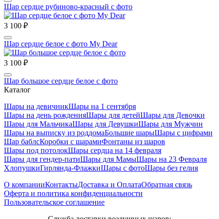
Шар сердце рубиново-красный с фото
3 100 ₽
Шар сердце белое с фото My Dear
3 100 ₽
Шар большое сердце белое с фото
Каталог
Шары на девичник
Шары на 1 сентября
Шары на день рождения
Шары для детей
Шары для Девочки
Шары для Мальчика
Шары для Девушки
Шары для Мужчин
Шары на выписку из роддома
Большие шары
Шары с цифрами
Шар баблс
Коробки с шарами
Фонтаны из шаров
Шары под потолок
Шары сердца на 14 февраля
Шары для гендер-пати
Шары для Мамы
Шары на 23 Февраля
Хлопушки
Гирлянда-Флажки
Шары с фото
Шары без гелия
О компании
Контакты
Доставка и Оплата
Обратная связь
Оферта и политика конфиденциальности
Пользовательское соглашение
Служба доставки воздушных шаров: