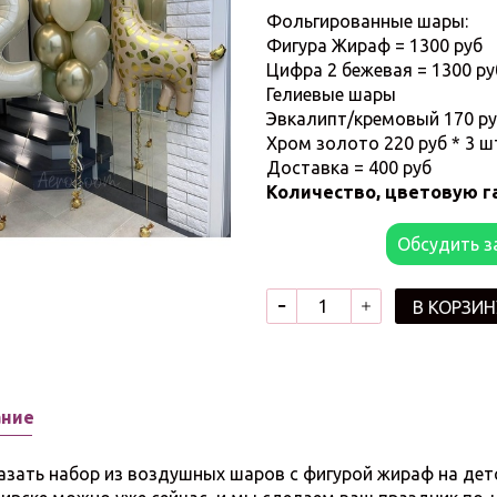
Фольгированные шары:
Фигура Жираф = 1300 руб
Цифра 2 бежевая = 1300 р
Гелиевые шары
Эвкалипт/кремовый 170 руб
Хром золото 220 руб * 3 ш
Доставка = 400 руб
Количество, цветовую г
Обсудить з
В КОРЗИН
ание
ь набор из воздушных шаров с фигурой жираф на детск