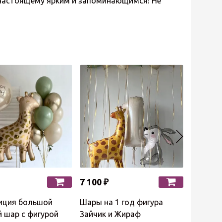
-настоящему ярким и запоминающимся! Не
7 100 ₽
6 400 ₽
иция большой
Шары на 1 год фигура
Композ
 шар с фигурой
Зайчик и Жираф
жираф н