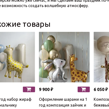
ирске можно уже сейчас, и мы сделаем ваш праздник по
е возможность создать волшебную атмосферу.
хожие товары
9 900 ₽
6 050 ₽
год набор жираф
Оформление шарами на 1
Композ
мальчику
год композиция зайчик и
бежевый