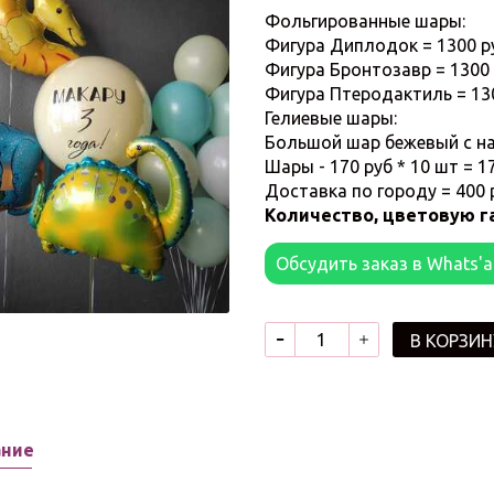
Фольгированные шары:
Фигура Диплодок = 1300 р
Фигура Бронтозавр = 1300
Фигура Птеродактиль = 13
Гелиевые шары:
Большой шар бежевый с на
Шары - 170 руб * 10 шт = 1
Доставка по городу = 400
Количество, цветовую г
Обсудить заказ в Whats'
В КОРЗИН
ание