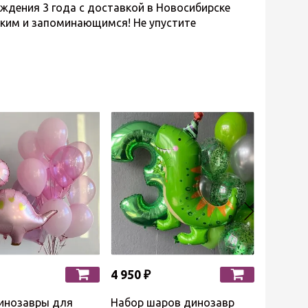
ения 3 года с доставкой в Новосибирске
рким и запоминающимся! Не упустите
4 950 ₽
3 790 ₽
инозавры для
Набор шаров динозавр
Шары д