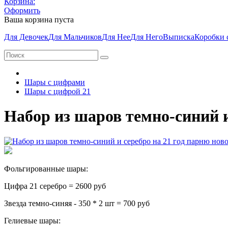
Корзина:
Оформить
Ваша корзина пуста
Для Девочек
Для Мальчиков
Для Нее
Для Него
Выписка
Коробки 
Шары с цифрами
Шары с цифрой 21
Набор из шаров темно-синий и
Фольгированные шары:
Цифра 21 серебро = 2600 руб
Звезда темно-синяя - 350 * 2 шт = 700 руб
Гелиевые шары: