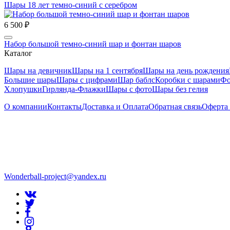
Шары 18 лет темно-синий с серебром
6 500 ₽
Набор большой темно-синий шар и фонтан шаров
Каталог
Шары на девичник
Шары на 1 сентября
Шары на день рождения
Большие шары
Шары с цифрами
Шар баблс
Коробки с шарами
Фо
Хлопушки
Гирлянда-Флажки
Шары с фото
Шары без гелия
О компании
Контакты
Доставка и Оплата
Обратная связь
Оферта
Wonderball-project@yandex.ru