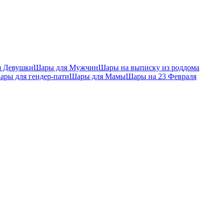
я Девушки
Шары для Мужчин
Шары на выписку из роддома
ары для гендер-пати
Шары для Мамы
Шары на 23 Февраля