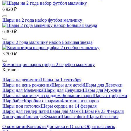
6 920 ₽
Шары на 2 года набор футбол мальчику
6 300 ₽
Шары 2 года мальчику набор Большая звезда
3 700 ₽
Композиция шаров цифра 2 серебро мальчику
Каталог
Шары на девичник
Шары на 1 сентября
Шары на день рождения
Шары для детей
Шары для Девочки
Шары для Мальчика
Шары для Девушки
Шары для Мужчин
Шары на выписку из роддома
Большие шары
Шары с цифрами
Шар баблс
Коробки с шарами
Фонтаны из шаров
Шары под потолок
Шары сердца на 14 февраля
Шары для гендер-пати
Шары для Мамы
Шары на 23 Февраля
Хлопушки
Гирлянда-Флажки
Шары с фото
Шары без гелия
О компании
Контакты
Доставка и Оплата
Обратная связь