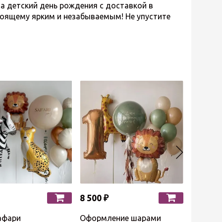
етский день рождения с доставкой в
тоящему ярким и незабываемым! Не упустите
8 500 ₽
4 700 ₽
афари
Оформление шарами
Шары на