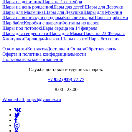
Шары на девичник
Шары на 1 сентября
Шары на день рождения
Шары для детей
Шары для Девочки
Шары для Мальчика
Шары для Девушки
Шары для Мужчин
Шары на выписку из роддома
Большие шары
Шары с цифрами
Шар баблс
Коробки с шарами
Фонтаны из шаров
Шары под потолок
Шары сердца на 14 февраля
Шары для гендер-пати
Шары для Мамы
Шары на 23 Февраля
Хлопушки
Гирлянда-Флажки
Шары с фото
Шары без гелия
О компании
Контакты
Доставка и Оплата
Обратная связь
Оферта и политика конфиденциальности
Пользовательское соглашение
Служба доставки воздушных шаров:
+7 952 (939) 77-77
8:00 - 23:00
Wonderball-project@yandex.ru