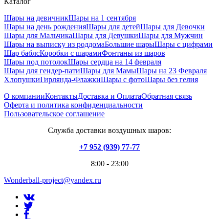
Каталог
Шары на девичник
Шары на 1 сентября
Шары на день рождения
Шары для детей
Шары для Девочки
Шары для Мальчика
Шары для Девушки
Шары для Мужчин
Шары на выписку из роддома
Большие шары
Шары с цифрами
Шар баблс
Коробки с шарами
Фонтаны из шаров
Шары под потолок
Шары сердца на 14 февраля
Шары для гендер-пати
Шары для Мамы
Шары на 23 Февраля
Хлопушки
Гирлянда-Флажки
Шары с фото
Шары без гелия
О компании
Контакты
Доставка и Оплата
Обратная связь
Оферта и политика конфиденциальности
Пользовательское соглашение
Служба доставки воздушных шаров:
+7 952 (939) 77-77
8:00 - 23:00
Wonderball-project@yandex.ru